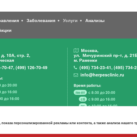
равления
Заболевания
Услуги
Анализы
Акции
,
Москва,
д. 10А, стр. 2,
ул. Мичуринский пр-т,
д. 21Б
ческая
м. Раменки
-70-47
,
(499)
126-70-49
(495)
734-23-41
,
(495)
734-2
info@herpesclinic.ru
ы:
0 до 20:00
Время работы:
0 до 16:00
пн-пт
с 8:30 до 20:00
00 до 16:00
сб
с 9:00 до 16:00
вс
с 10:00 до 16:00
 показа персонализированной рекламы или контента, а также анализа нашего 
А К Ц И И