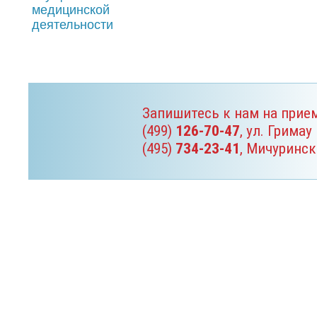
Запишитесь к нам на прие
(499)
126-70-47
, ул. Гримау
(495)
734-23-41
, Мичуринск