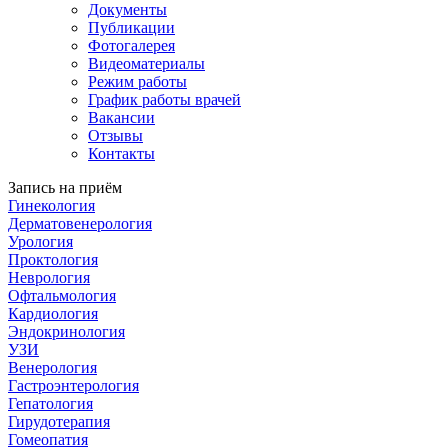
Документы
Публикации
Фотогалерея
Видеоматериалы
Режим работы
График работы врачей
Вакансии
Отзывы
Контакты
Запись на приём
Гинекология
Дерматовенерология
Урология
Проктология
Неврология
Офтальмология
Кардиология
Эндокринология
УЗИ
Венерология
Гастроэнтерология
Гепатология
Гирудотерапия
Гомеопатия