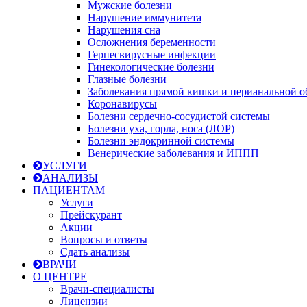
Мужские болезни
Нарушение иммунитета
Нарушения сна
Осложнения беременности
Герпесвирусные инфекции
Гинекологические болезни
Глазные болезни
Заболевания прямой кишки и перианальной о
Коронавирусы
Болезни сердечно-сосудистой системы
Болезни уха, горла, носа (ЛОР)
Болезни эндокринной системы
Венерические заболевания и ИППП
УСЛУГИ
АНАЛИЗЫ
ПАЦИЕНТАМ
Услуги
Прейскурант
Акции
Вопросы и ответы
Сдать анализы
ВРАЧИ
О ЦЕНТРЕ
Врачи-специалисты
Лицензии