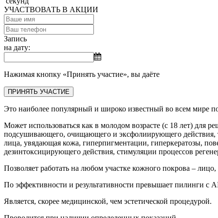
секунд
УЧАСТВОВАТЬ В АКЦИИ
Запись
на дату:
Нажимая кнопку «Принять участие», вы даёте
Согласие на обр
ПРИНЯТЬ УЧАСТИЕ
Это наиболее популярный и широко известный во всем мире п
Может использоваться как в молодом возрасте (с 18 лет) для 
подсушивающего, очищающего и эксфолиирующего действия, так
лица, увядающая кожа, гиперпигментации, гиперкератозы, по
дезинтоксицирующего действия, стимуляции процессов регенер
Позволяет работать на любом участке кожного покрова – лицо, ш
По эффективности и результативности превышает пилинги с А
Является, скорее медицинской, чем эстетической процедурой.
Проводится при наличии определенных показаний.