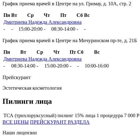
График приема врачей в Центре на ул. Гримау, д. 10А, стр. 2
Пн
Вт
Ср
Чт
Пт
Сб
Вс
Дмитриева Надежда Александровна
-
-
15:00-20:00
-
08:30-14:00
-
-
График приема врачей в Центре на Мичуринском пр-те, д. 21Б
Пн
Вт
Ср
Чт
Пт
Сб
Вс
Дмитриева Надежда Александровна
-
08:30-14:00
-
15:00-20:00
-
-
10:00-16:00
Прейскурант
Эстетическая косметология
Пилинги лица
ТСА (трихлоруксусный) пилинг 15% лица
1 процедура
7 000 Р
ВСЕ ЦЕНЫ
ПРЕЙСКУРАНТ РАЗДЕЛА
Наши лицензии