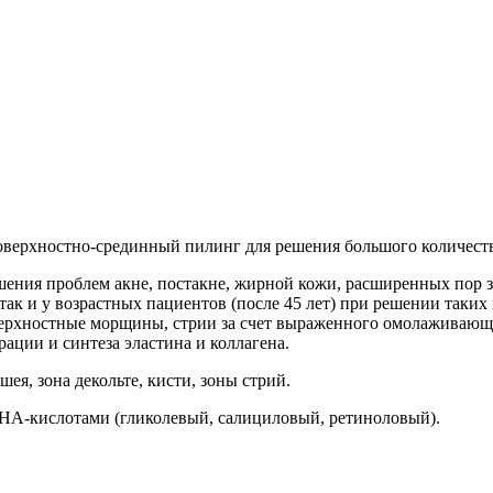
аботку персональных данных
оверхностно-срединный пилинг для решения большого количеств
решения проблем акне, постакне, жирной кожи, расширенных пор 
 и у возрастных пациентов (после 45 лет) при решении таких п
верхностные морщины, стрии за счет выраженного омолаживающе
ации и синтеза эластина и коллагена.
ея, зона декольте, кисти, зоны стрий.
НА-кислотами (гликолевый, салициловый, ретиноловый).