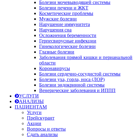
Болезни мочевыводящей системы
Болезни печени и ЖКТ
Косметические проблемы
Мужские болезни
Нарушение иммунитета
Нарушения сна
Осложнения беременности
Герпесвирусные инфекции
Гинекологические болезни
Глазные болезни
Заболевания прямой кишки и перианальной
области
Коронавирусы
Болезни сердечно-сосудистой системы
Болезни уха, горла, носа (ЛОР)
Болезни эндокринной системы
Венерические заболевания и ИППП
УСЛУГИ
АНАЛИЗЫ
ПАЦИЕНТАМ
Услуги
Прейскурант
Акции
Вопросы и ответы
Сдать анализы