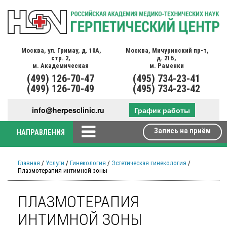
Москва,
ул. Гримау,
д. 10А,
Москва,
Мичуринский пр-т,
стр. 2,
д. 21Б,
м. Академическая
м. Раменки
(499)
126-70-47
(495)
734-23-41
(499)
126-70-49
(495)
734-23-42
info@herpesclinic.ru
График работы
Запись на приём
НАПРАВЛЕНИЯ
Главная
/
Услуги
/
Гинекология
/
Эстетическая гинекология
/
Плазмотерапия интимной зоны
ПЛАЗМОТЕРАПИЯ
ИНТИМНОЙ ЗОНЫ