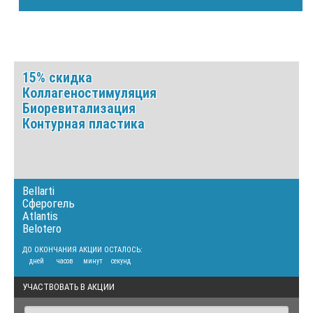
15% скидка
Коллагеностимуляция
Биоревитализация
Контурная пластика
Bellarti
Сферогель
Atlantis
Belotero
ДО ОКОНЧАНИЯ АКЦИИ ОСТАЛОСЬ:
дней
часов
минут
секунд
УЧАСТВОВАТЬ В АКЦИИ