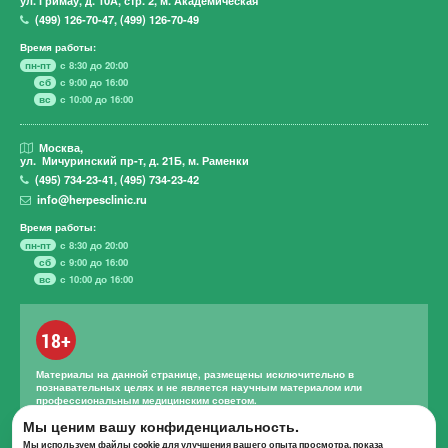
(499)
126-70-47
,
(499)
126-70-49
Время работы:
пн-пт
с 8:30 до 20:00
сб
с 9:00 до 16:00
вс
с 10:00 до 16:00
Москва,
ул. Мичуринский пр-т,
д. 21Б, м. Раменки
(495)
734-23-41
,
(495)
734-23-42
info@herpesclinic.ru
Время работы:
пн-пт
с 8:30 до 20:00
сб
с 9:00 до 16:00
вс
с 10:00 до 16:00
18+
Материалы на данной странице, размещены исключительно в
познавательных целях и не является научным материалом или
профессиональным медицинским советом.
Правильное лечение и назначение лекарственных средств может
Мы ценим вашу конфиденциальность.
проводиться только квалифицированным специалистом с учетом
Мы используем файлы cookie для улучшения вашего опыта просмотра, показа