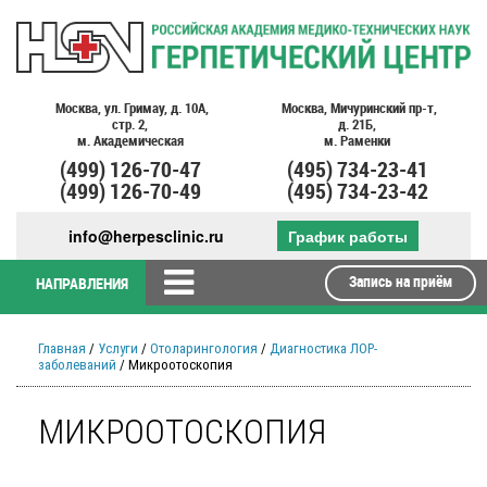
Москва,
ул. Гримау,
д. 10А,
Москва,
Мичуринский пр-т,
стр. 2,
д. 21Б,
м. Академическая
м. Раменки
(499)
126-70-47
(495)
734-23-41
(499)
126-70-49
(495)
734-23-42
info@herpesclinic.ru
График работы
Запись на приём
НАПРАВЛЕНИЯ
Главная
/
Услуги
/
Отоларингология
/
Диагностика ЛОР-
заболеваний
/ Микроотоскопия
МИКРООТОСКОПИЯ