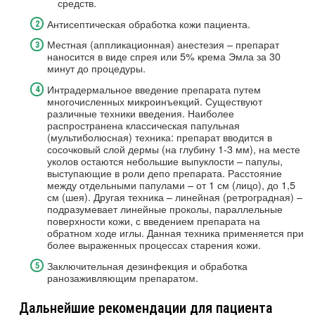
средств.
Антисептическая обработка кожи пациента.
Местная (аппликационная) анестезия – препарат
наносится в виде спрея или 5% крема Эмла за 30
минут до процедуры.
Интрадермальное введение препарата путем
многочисленных микроинъекций. Существуют
различные техники введения. Наиболее
распространена классическая папульная
(мультиболюсная) техника: препарат вводится в
сосочковый слой дермы (на глубину 1-3 мм), на месте
уколов остаются небольшие выпуклости – папулы,
выступающие в роли депо препарата. Расстояние
между отдельными папулами – от 1 см (лицо), до 1,5
см (шея). Другая техника – линейная (ретроградная) –
подразумевает линейные проколы, параллельные
поверхности кожи, с введением препарата на
обратном ходе иглы. Данная техника применяется при
более выраженных процессах старения кожи.
Заключительная дезинфекция и обработка
ранозаживляющим препаратом.
Дальнейшие рекомендации для пациента