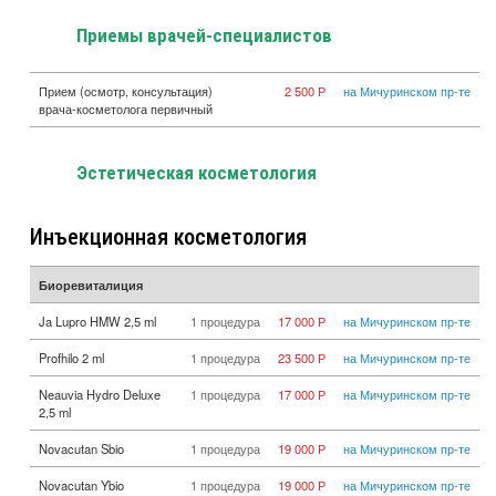
Приемы врачей-специалистов
Прием (осмотр, консультация)
2 500 Р
на Мичуринском пр-те
врача-косметолога первичный
Эстетическая косметология
Инъекционная косметология
Биоревиталиция
Ja Lupro HMW 2,5 ml
1 процедура
17 000 Р
на Мичуринском пр-те
Profhilo 2 ml
1 процедура
23 500 Р
на Мичуринском пр-те
Neauvia Hydro Deluxe
1 процедура
17 000 Р
на Мичуринском пр-те
2,5 ml
Novacutan Sbio
1 процедура
19 000 Р
на Мичуринском пр-те
Novacutan Ybio
1 процедура
19 000 Р
на Мичуринском пр-те