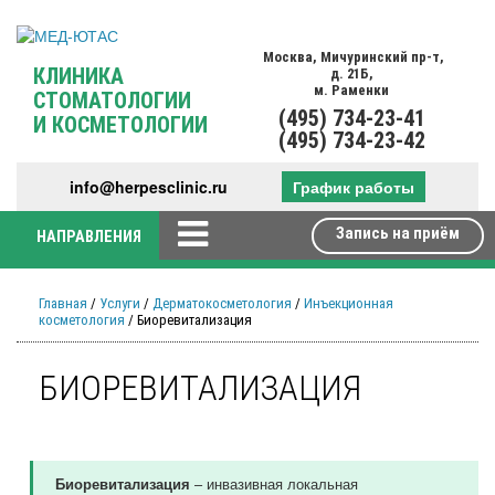
Москва,
Мичуринский пр-т,
КЛИНИКА
д. 21Б,
м. Раменки
СТОМАТОЛОГИИ
(495)
734-23-41
И КОСМЕТОЛОГИИ
(495)
734-23-42
info@herpesclinic.ru
График работы
Запись на приём
НАПРАВЛЕНИЯ
Главная
/
Услуги
/
Дерматокосметология
/
Инъекционная
косметология
/ Биоревитализация
БИОРЕВИТАЛИЗАЦИЯ
– инвазивная локальная
Биоревитализация