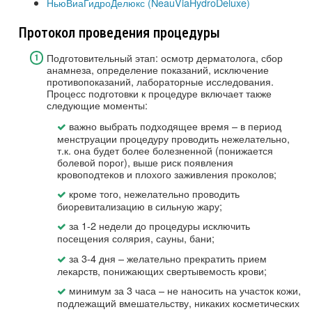
НьюВиаГидроДелюкс (NeauViaHydroDeluxe)
Протокол проведения процедуры
Подготовительный этап: осмотр дерматолога, сбор
анамнеза, определение показаний, исключение
противопоказаний, лабораторные исследования.
Процесс подготовки к процедуре включает также
следующие моменты:
важно выбрать подходящее время – в период
менструации процедуру проводить нежелательно,
т.к. она будет более болезненной (понижается
болевой порог), выше риск появления
кровоподтеков и плохого заживления проколов;
кроме того, нежелательно проводить
биоревитализацию в сильную жару;
за 1-2 недели до процедуры исключить
посещения солярия, сауны, бани;
за 3-4 дня – желательно прекратить прием
лекарств, понижающих свертывемость крови;
минимум за 3 часа – не наносить на участок кожи,
подлежащий вмешательству, никаких косметических