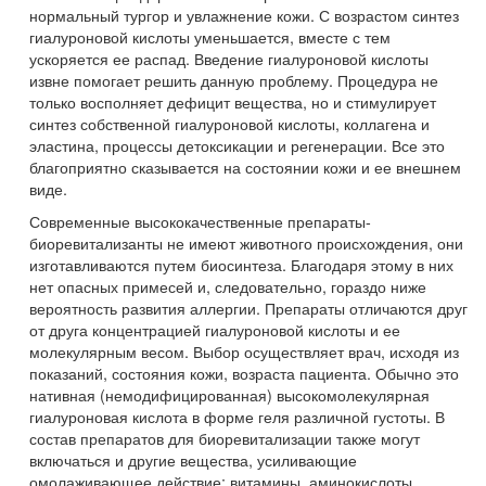
нормальный тургор и увлажнение кожи. С возрастом синтез
гиалуроновой кислоты уменьшается, вместе с тем
ускоряется ее распад. Введение гиалуроновой кислоты
извне помогает решить данную проблему. Процедура не
только восполняет дефицит вещества, но и стимулирует
синтез собственной гиалуроновой кислоты, коллагена и
эластина, процессы детоксикации и регенерации. Все это
благоприятно сказывается на состоянии кожи и ее внешнем
виде.
Современные высококачественные препараты-
биоревитализанты не имеют животного происхождения, они
изготавливаются путем биосинтеза. Благодаря этому в них
нет опасных примесей и, следовательно, гораздо ниже
вероятность развития аллергии. Препараты отличаются друг
от друга концентрацией гиалуроновой кислоты и ее
молекулярным весом. Выбор осуществляет врач, исходя из
показаний, состояния кожи, возраста пациента. Обычно это
нативная (немодифицированная) высокомолекулярная
гиалуроновая кислота в форме геля различной густоты. В
состав препаратов для биоревитализации также могут
включаться и другие вещества, усиливающие
омолаживающее действие: витамины, аминокислоты,