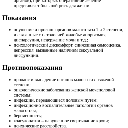
органов), при которых оперативное лечение
представляет большой риск для жизни.
Показания
опущение и пролапс органов малого таза 1 и 2 степени,
и связанные с патологией жалобы: аноргазмия,
диспареуния, недержание мочи и т.д.;
психологический дискомфорт, сниженная самооценка,
депрессия, вызванные наличием сексуальной
дисфункции.
Противопоказания
пролапс и выпадение органов малого таза тяжелой
степени;
онкологические заболевания женской мочеполовой
системы;
инфекции, передающиеся половым путём;
инфекционно-воспалительные патологии органов
малого таза;
беременность;
коагулопатии – нарушенное свертывание крови;
психические расстройства.