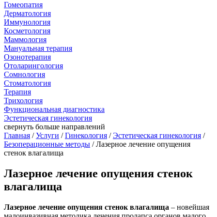
Гомеопатия
Дерматология
Иммунология
Косметология
Маммология
Мануальная терапия
Озонотерапия
Отоларингология
Сомнология
Стоматология
Терапия
Трихология
Функциональная диагностика
Эстетическая гинекология
свернуть
больше направлений
Главная
/
Услуги
/
Гинекология
/
Эстетическая гинекология
/
Безоперационные методы
/ Лазерное лечение опущения
стенок влагалища
Лазерное лечение опущения стенок
влагалища
Лазерное лечение опущения стенок влагалища
– новейшая
малоинвазивная методика лечения пролапса органов малого