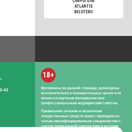
СФЕРОГЕЛЬ
ATLANTIS
BELOTERO
18+
,
Материалы на данной странице, размещены
3-42
исключительно в познавательных целях и не
является научным материалом или
профессиональным медицинским советом.
Правильное лечение и назначение
лекарственных средств может проводиться
только квалифицированным специалистом с
учетом проведенной диагностики и истории
болезни.