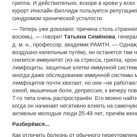
гриппа. И действительно, вскоре в крови у всех
курорт Инклайн-Виллидж пользуется репутацией
синдромом хронической усталости.
— Теперь уже доказано: причина столь странног
восемь), — говорит
, генер
Татьяна Семёнова
д. м. н., профессор, академик РАМТН. — Однажд
воздушно-капельным путём), он останется там н
снизится иммунитет (из-за стресса, гриппа, хро
лимфоциты, защитные клетки иммунной системы,
иногда даже обследование иммунной системы 
лимфоцитов почти хватает, но они «не работают
озноб, мышечные боли, депрессия, к вечеру пов
7-го типа очень распространён. Его можно найт
когда он начинает негативно влиять на самочу
активные молодые люди 25-49 лет, причём же
Разберёмся...
Как отличить болезнь от обычного переутомлени