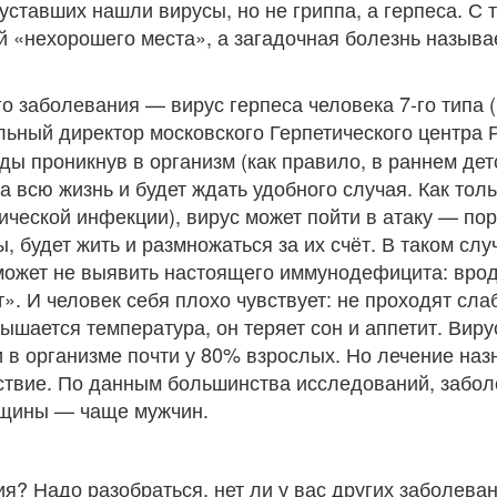
 уставших нашли вирусы, но не гриппа, а герпеса. С 
 «нехорошего места», а загадочная болезнь называ
о заболевания — вирус герпеса человека 7-го типа (
альный директор московского Герпетического центра
ы проникнув в организм (как правило, в раннем дет
а всю жизнь и будет ждать удобного случая. Как тол
нической инфекции), вирус может пойти в атаку — по
 будет жить и размножаться за их счёт. В таком слу
может не выявить настоящего иммунодефицита: вро
». И человек себя плохо чувствует: не проходят сла
ышается температура, он теряет сон и аппетит. Виру
и в организме почти у 80% взрослых. Но лечение наз
вствие. По данным большинства исследований, забо
нщины — чаще мужчин.
я? Надо разобраться, нет ли у вас других заболеван