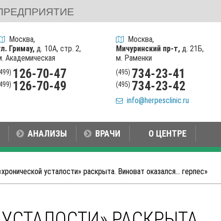
ПРЕДПРИЯТИЕ
Москва,
Москва,
ул. Гримау,
д. 10А, стр. 2,
Мичуринский пр-т,
д. 21Б,
м. Академическая
м. Раменки
126-70-47
734-23-41
(499)
(495)
126-70-49
734-23-42
(499)
(495)
info@herpesclinic.ru
АНАЛИЗЫ
ВРАЧИ
О ЦЕНТРЕ
«хронической усталости» раскрыта. Виноват оказался... герпес»
 УСТАЛОСТИ» РАСКРЫТА.