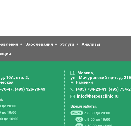
равления
Заболевания
Услуги
Анализы
Акции
,
Москва,
д. 10А, стр. 2,
ул. Мичуринский пр-т,
д. 21Б
ческая
м. Раменки
-70-47
,
(499)
126-70-49
(495)
734-23-41
,
(495)
734-2
info@herpesclinic.ru
ы:
0 до 20:00
Время работы:
0 до 16:00
пн-пт
с 8:30 до 20:00
00 до 16:00
сб
с 9:00 до 16:00
вс
с 10:00 до 16:00