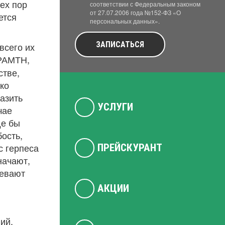
тех пор
соответствии с Федеральным законом
от 27.07.2006 года №152-ФЗ «О
ется
персональных данных».
ЗАПИСАТЬСЯ
всего их
 РАМТН,
стве,
ько
разить
УСЛУГИ
чае
де бы
бость,
с герпеса
ПРЕЙСКУРАНТ
начают,
левают
АКЦИИ
ий,