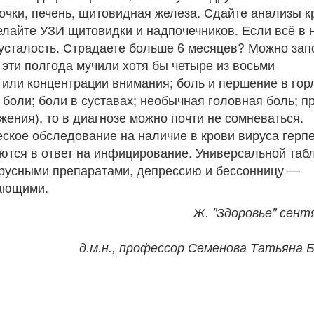
очки, печень, щитовидная железа. Сдайте анализы к
елайте УЗИ щитовидки и надпочечников. Если всё в 
 усталость. Страдаете больше 6 месяцев? Можно зап
 эти полгода мучили хотя бы четыре из восьми
или концентрации внимания; боль и першение в гор
оли; боли в суставах; необычная головная боль; 
ения), то в диагнозе можно почти не сомневаться.
ское обследование на наличие в крови вируса герпе
тся в ответ на инфицирование. Универсальной табл
ирусными препаратами, депрессию и бессонницу —
вающими.
Ж. "Здоровье" сент
д.м.н., профессор Семенова Татьяна 