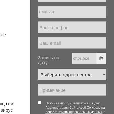
аже
Запись на
дату:
шцах и
Нажимая кнопку «Записаться», я даю
Администрации Сайта своё
Согласие на
 вирус
обработку моих персональных данных
, в