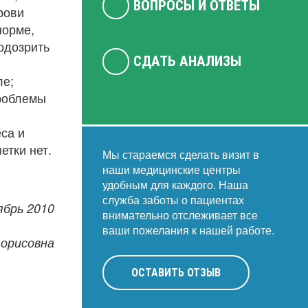
ВОПРОСЫ И ОТВЕТЫ
рови
норме,
одозрить
СДАТЬ АНАЛИЗЫ
ле;
проблемы
са и
етки нет.
Мы стараемся сделать визит в
наши медицинские центры
удобным для каждого. Наша
служба заботы о пациентах
ябрь 2010
внимательно отслеживает все
ваши пожелания к нашей работе.
Борисовна
ОСТАВИТЬ ОТЗЫВ