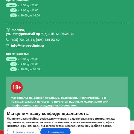
пн-пт
с 8:30 до 20:00
сб
с 9:00 до 16:00
вс
с 10:00 до 16:00
Москва,
ул. Мичуринский пр-т,
д. 21Б, м. Раменки
(495)
734-23-41
,
(495)
734-23-42
info@herpesclinic.ru
Время работы:
пн-пт
с 8:30 до 20:00
сб
с 9:00 до 16:00
вс
с 10:00 до 16:00
18+
Материалы на данной странице, размещены исключительно в
познавательных целях и не является научным материалом или
профессиональным медицинским советом.
Мы ценим вашу конфиденциальность.
Правильное лечение и назначение лекарственных средств может
проводиться только квалифицированным специалистом с учетом
Мы используем файлы cookie для улучшения вашего опыта просмотра, показа
проведенной диагностики и истории болезни.
персонализированной рекламы или контента, а также анализа нашего трафика.
Нажимая «Принять все», вы соглашаетесь с использованием файлов cookie.
Отклонить все
Принять все