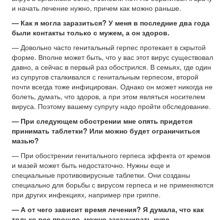
и начать лечение нужно, причем как можно раньше.
— Как я могла заразиться? У меня в последние два года
были контакты только с мужем, а он здоров.
— Довольно часто генитальный герпес протекает в скрытой
форме. Вполне может быть, что у вас этот вирус существовал
давно, а сейчас в первый раз обострился. В семьях, где один
из супругов сталкивался с генитальным герпесом, второй
почти всегда тоже инфицирован. Однако он может никогда не
болеть, думать, что здоров, а при этом являться носителем
вируса. Поэтому вашему супругу надо пройти обследование.
— При следующем обострении мне опять придется
принимать таблетки? Или можно будет ограничиться
мазью?
— При обострении генитального герпеса эффекта от кремов
и мазей может быть недостаточно. Нужны еще и
специальные противовирусные таблетки. Они созданы
специально для борьбы с вирусом герпеса и не применяются
при других инфекциях, например при гриппе.
— А от чего зависит время лечения? Я думала, что как
только все прошло, можно заканчивать курс.