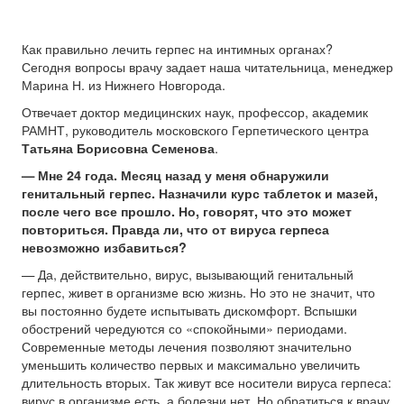
Как правильно лечить герпес на интимных органах?
Сегодня вопросы врачу задает наша читательница, менеджер
Марина Н. из Нижнего Новгорода.
Отвечает доктор медицинских наук, профессор, академик
РАМНТ, руководитель московского Герпетического центра
.
Татьяна Борисовна Семенова
— Мне 24 года. Месяц назад у меня обнаружили
генитальный герпес. Назначили курс таблеток и мазей,
после чего все прошло. Но, говорят, что это может
повториться. Правда ли, что от вируса герпеса
невозможно избавиться?
— Да, действительно, вирус, вызывающий генитальный
герпес, живет в организме всю жизнь. Но это не значит, что
вы постоянно будете испытывать дискомфорт. Вспышки
обострений чередуются со «спокойными» периодами.
Современные методы лечения позволяют значительно
уменьшить количество первых и максимально увеличить
длительность вторых. Так живут все носители вируса герпеса:
вирус в организме есть, а болезни нет. Но обратиться к врачу