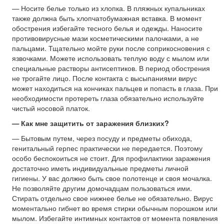
— Носите белье только из хлопка. В пляжных купальниках
также должна быть хлопчатобумажная вставка. В момент
обострения избегайте тесного белья и одежды. Наносите
противовирусные мази косметическими палочками, а не
пальцами. Тщательно мойте руки после соприкосновения с
язвочками. Можете использовать теплую воду с мылом или
специальные растворы антисептиков. В период обострения
не трогайте лицо. После контакта с высыпаниями вирус
может находиться на кончиках пальцев и попасть в глаза. При
необходимости протереть глаза обязательно используйте
чистый носовой платок.
— Как мне защитить от заражения близких?
— Бытовым путем, через посуду и предметы обихода,
генитальный герпес практически не передается. Поэтому
особо беспокоиться не стоит. Для профилактики заражения
достаточно иметь индивидуальные предметы личной
гигиены. У вас должно быть свое полотенце и своя мочалка.
Не позволяйте другим домочадцам пользоваться ими.
Стирать отдельно свое нижнее белье не обязательно. Вирус
моментально гибнет во время стирки обычным порошком или
мылом. Избегайте интимных контактов от момента появления