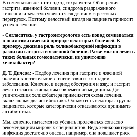
В гомеопатии же этот подход сохраняется. Обострения
гастрита, язвенной болезни, синдрома раздраженного
кишечника зачастую являются следствием стрессовых
перегрузок. Поэтому целостный взгляд на пациента приносит
успех в лечении.
- Согласитесь, у гастроэнтерологов есть повод сомневаться
в психосоматической природе некоторых болезней. К
примеру, доказана роль хеликобактерной инфекции в
развитии гастрита и язвенной болезни. Разве можно лечить
таких больных гомеопатически, не уничтожив
хеликобактер?
Д. Т. Дичева:
- Подбор лечения при гастрите и язвенной
болезни в значительной степени зависит от стадии
заболевания. Конечно, в период обострения и язву, и гастрит
лечат согласно стандартам современной медицины. Для
уничтожения хеликобактера применяется схема лечения,
включающая два антибиотика. Однако есть некоторая группа
пациентов, которые категорически отказываются принимать
антибиотики.
Мы, конечно, пытаемся их убедить пролечиться согласно
рекомендациям мировых специалистов. Ведь хеликобактерная
инфекция достаточно опасна, например, она повышает риск