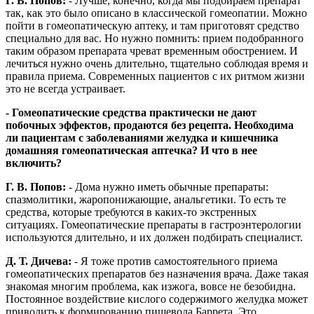
Г. В. Попов:
- Лучше, конечно, когда мы подбираем препарат
так, как это было описано в классической гомеопатии. Можно
пойти в гомеопатическую аптеку, и там приготовят средство
специально для вас. Но нужно помнить: прием подобранного
таким образом препарата чреват временным обострением. И
лечиться нужно очень длительно, тщательно соблюдая время и
правила приема. Современных пациентов с их ритмом жизни
это не всегда устраивает.
- Гомеопатические средства практически не дают
побочных эффектов, продаются без рецепта. Необходима
ли пациентам с заболеваниями желудка и кишечника
домашняя гомеопатическая аптечка? И что в нее
включить?
Г. В. Попов:
- Дома нужно иметь обычные препараты:
спазмолитики, жаропонижающие, анальгетики. То есть те
средства, которые требуются в каких-то экстренных
ситуациях. Гомеопатические препараты в гастроэнтерологии
используются длительно, и их должен подбирать специалист.
Д. Т. Дичева:
- Я тоже против самостоятельного приема
гомеопатических препаратов без назначения врача. Даже такая
знакомая многим проблема, как изжога, вовсе не безобидна.
Постоянное воздействие кислого содержимого желудка может
приводить к формированию пищевода Баррета. Это