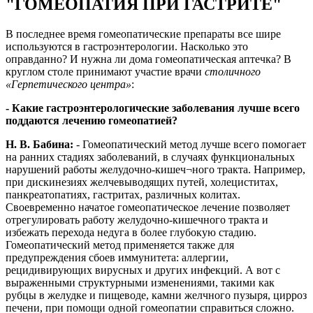
"ГОМЕОПАТИЯ ПРИ ГАСТРИТЕ"
В последнее время гомеопатические препараты все шире
используются в гастроэнтерологии. Насколько это
оправданно? И нужна ли дома гомеопатическая аптечка? В
круглом столе принимают участие врачи
столичного
«Герпетического центра»
:
- Какие гастроэнтерологические заболевания лучше всего
поддаются лечению гомеопатией?
Н. В. Бабина:
- Гомеопатический метод лучше всего помогает
на ранних стадиях заболеваний, в случаях функциональных
нарушений работы желудочно-кишеч¬ного тракта. Например,
при дискинезиях желчевыводящих путей, холециститах,
панкреатопатиях, гастритах, различных колитах.
Своевременно начатое гомеопатическое лечение позволяет
отрегулировать работу желудочно-кишечного тракта и
избежать перехода недуга в более глубокую стадию.
Гомеопатический метод применяется также для
предупреждения сбоев иммунитета: аллергии,
рецидивирующих вирусных и других инфекций. А вот с
выраженными структурными изменениями, такими как
рубцы в желудке и пищеводе, камни желчного пузыря, цирроз
печени, при помощи одной гомеопатии справиться сложно.