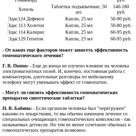
Таблетки подъязычные, 50
140-180
Хепель
шт.
руб.
Эдас124 Дефекол
Капли, 25 мл
50-90 руб.
Эдас 113 Холетон
Капли, 25 мл
50-80 руб.
Эдас 114 Калирис
Капли, 25 мл
60-95 руб.
Эдас129 Гепатон
Капли, 25 мл
60-95 руб.
- От каких еще факторов может зависеть эффективность
гомеопатического лечения?
Г. В. Попов:
- Еще до конца не изучено влияние на человека
электромагнитных полей. И, конечно, постоянная работа с
компьютером, длительные разговоры по мобильному
телефону могут уменьшать эффект от гомеопатии.
- Могут ли снизить эффективность гомеопатических
препаратов синтетические таблетки?
Н. В. Бабина:
- Если организм человека был "перегружен"
какими-то лекарствами, то мы обычно начинаем лечение со
специальных очищающих гомеопатических комплексов - так
называемых детоксов. Но тем не менее сочетание обычных и
гомеопатических препаратов возможно.