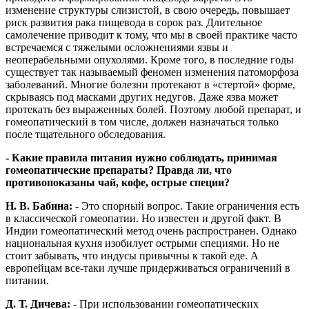
изменение структуры слизистой, в свою очередь, повышает
риск развития рака пищевода в сорок раз. Длительное
самолечение приводит к тому, что мы в своей практике часто
встречаемся с тяжелыми осложнениями язвы и
неоперабельными опухолями. Кроме того, в последние годы
существует так называемый феномен изменения патоморфоза
заболеваний. Многие болезни протекают в «стертой» форме,
скрываясь под масками других недугов. Даже язва может
протекать без выраженных болей. Поэтому любой препарат, и
гомеопатический в том числе, должен назначаться только
после тщательного обследования.
- Какие правила питания нужно соблюдать, принимая
гомеопатические препараты? Правда ли, что
противопоказаны чай, кофе, острые специи?
Н. В. Бабина:
- Это спорный вопрос. Такие ограничения есть
в классической гомеопатии. Но известен и другой факт. В
Индии гомеопатический метод очень распространен. Однако
национальная кухня изобилует острыми специями. Но не
стоит забывать, что индусы привычны к такой еде. А
европейцам все-таки лучше придерживаться ограничений в
питании.
Д. Т. Дичева:
- При использовании гомеопатических