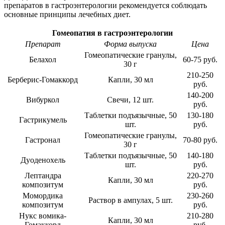
препаратов в гастроэнтерологии рекомендуется соблюдать
основные принципы лечебных диет.
Гомеопатия в гастроэнтерологии
Препарат
Форма выпуска
Цена
Гомеопатические гранулы,
Белахол
60-75 руб.
30 г
210-250
Берберис-Гомаккорд
Капли, 30 мл
руб.
140-200
Вибуркол
Свечи, 12 шт.
руб.
Таблетки подъязычные, 50
130-180
Гастрикумель
шт.
руб.
Гомеопатические гранулы,
Гастронал
70-80 руб.
30 г
Таблетки подъязычные, 50
140-180
Дуоденохель
шт.
руб.
Лептандра
220-270
Капли, 30 мл
композитум
руб.
Момордика
230-260
Раствор в ампулах, 5 шт.
композитум
руб.
Нукс вомика-
210-280
Капли, 30 мл
Гомаккорд
руб.