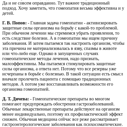
Да и не совсем оправданно. Тут важнее традиционный
подход. Хочу заметить, что гомеопатия весьма эффективна и у
детей.
Г. В. Попов:
- Главная задача гомеопатии - активизировать
защитные силы организма на борьбу с какой-то проблемой.
При обычном лечении мы стремимся убрать проявления, то
есть следствие болезни. А в гомеопатии мы ищем причину
заболевания. И затем пытаемся так настроить организм, чтобы
эта причина не материализовалась в язву, спазмы в животе
или что-либо еще. Однако в запущенных случаях
гомеопатические методы лечения, надо признать,
малоэффективны. Мы пытаемся стимулировать защитные
силы организма, а ответа нет. Потому что все резервы уже
исчерпаны в борьбе с болезнью. В такой ситуации есть смысл
вначале пролечить пациента с помощью традиционных
методов. А потом уже восстанавливать возможности его
организма гомеопатией.
Д. Т. Дичева:
- Гомеопатические препараты во многом
помогают предупреждать обострения гастрозаболеваний.
Обычные лекарственные препараты действуют на организм
менее индивидуально, поэтому их профилактический эффект
снижен. Обычная медицина сейчас все реже рассматривает
гастроэнтерологические заболевания как психосоматические.