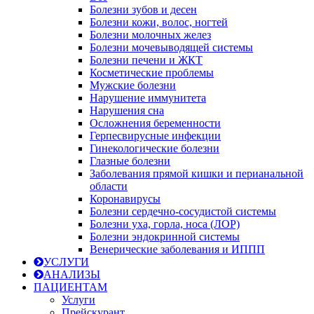
Болезни зубов и десен
Болезни кожи, волос, ногтей
Болезни молочных желез
Болезни мочевыводящей системы
Болезни печени и ЖКТ
Косметические проблемы
Мужские болезни
Нарушение иммунитета
Нарушения сна
Осложнения беременности
Герпесвирусные инфекции
Гинекологические болезни
Глазные болезни
Заболевания прямой кишки и перианальной
области
Коронавирусы
Болезни сердечно-сосудистой системы
Болезни уха, горла, носа (ЛОР)
Болезни эндокринной системы
Венерические заболевания и ИППП
УСЛУГИ
АНАЛИЗЫ
ПАЦИЕНТАМ
Услуги
Прейскурант