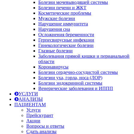
Болезни мочевыводящей системы
Болезни печени и ЖКТ
Косметические проблемы
Мужские болезни
Нарушение иммунитета
Нарушения сна
Осложнения беременности
Герпесвирусные инфекции
Гинекологические болезни
Глазные болезни
Заболевания прямой кишки и перианальной
области
Коронавирусы
Болезни сердечно-сосудистой системы
Болезни уха, горла, носа (ЛОР)
Болезни эндокринной системы
Венерические заболевания и ИППП
УСЛУГИ
АНАЛИЗЫ
ПАЦИЕНТАМ
Услуги
Прейскурант
Акции
Вопросы и ответы
Сдать анализы