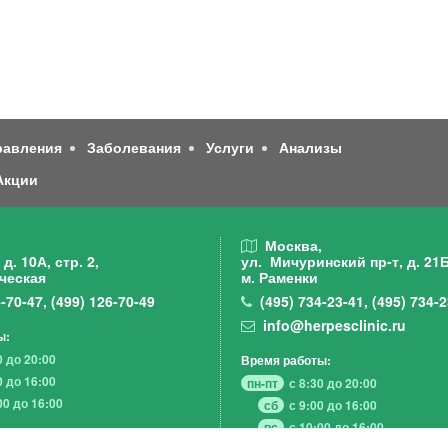
равления
Заболевания
Услуги
Анализы
Акции
,
Москва,
д. 10А, стр. 2,
ул. Мичуринский пр-т,
д. 21Б
ческая
м. Раменки
-70-47
,
(499)
126-70-49
(495)
734-23-41
,
(495)
734-2
info@herpesclinic.ru
ы:
0 до 20:00
Время работы:
0 до 16:00
пн-пт
с 8:30 до 20:00
00 до 16:00
сб
с 9:00 до 16:00
вс
с 10:00 до 16:00