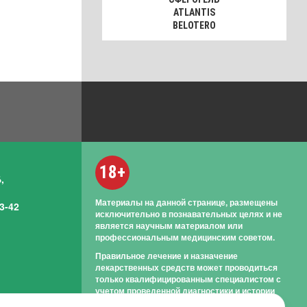
ATLANTIS
BELOTERO
18+
,
Материалы на данной странице, размещены
3-42
исключительно в познавательных целях и не
является научным материалом или
профессиональным медицинским советом.
Правильное лечение и назначение
лекарственных средств может проводиться
только квалифицированным специалистом с
учетом проведенной диагностики и истории
болезни.