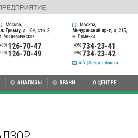
ПРЕДПРИЯТИЕ
Москва,
Москва,
ул. Гримау,
д. 10А, стр. 2,
Мичуринский пр-т,
д. 21Б,
м. Академическая
м. Раменки
126-70-47
734-23-41
(499)
(495)
126-70-49
734-23-42
(499)
(495)
info@herpesclinic.ru
АНАЛИЗЫ
ВРАЧИ
О ЦЕНТРЕ
АДЗОР