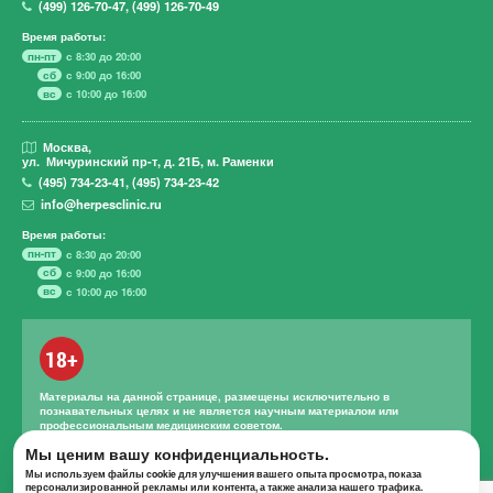
(499)
126-70-47
,
(499)
126-70-49
Время работы:
пн-пт
с 8:30 до 20:00
сб
с 9:00 до 16:00
вс
с 10:00 до 16:00
Москва,
ул. Мичуринский пр-т,
д. 21Б, м. Раменки
(495)
734-23-41
,
(495)
734-23-42
info@herpesclinic.ru
Время работы:
пн-пт
с 8:30 до 20:00
сб
с 9:00 до 16:00
вс
с 10:00 до 16:00
18+
Материалы на данной странице, размещены исключительно в
познавательных целях и не является научным материалом или
профессиональным медицинским советом.
Правильное лечение и назначение лекарственных средств может
Мы ценим вашу конфиденциальность.
проводиться только квалифицированным специалистом с учетом
Мы используем файлы cookie для улучшения вашего опыта просмотра, показа
проведенной диагностики и истории болезни.
персонализированной рекламы или контента, а также анализа нашего трафика.