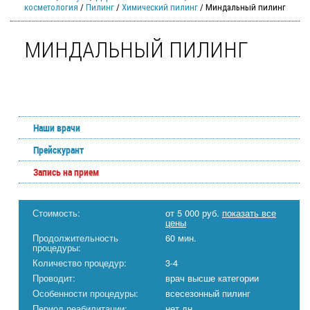
косметология
/
Пилинг
/
Химический пилинг
/ Миндальный пилинг
МИНДАЛЬНЫЙ ПИЛИНГ
Наши врачи
Прейскурант
Запись на прием
Стоимость:
от 5 000 руб.
показать все
цены
Продолжительность
60 мин.
процедуры:
Количество процедур:
3-4
Проводит:
врач высше категории
Особенности процедуры:
всесезонный пилинг
Период реабилитации:
нет дн.