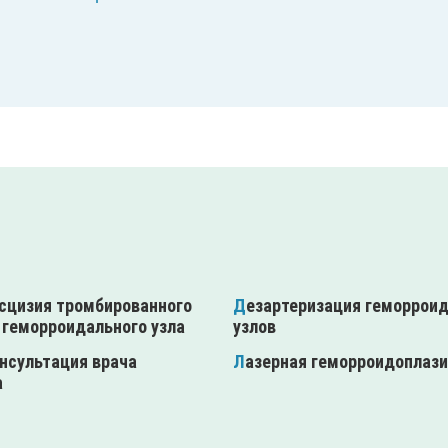
Дезартеризация геморроидальных
 геморроидального узла
узлов
Лазерная геморроидоплаз
а