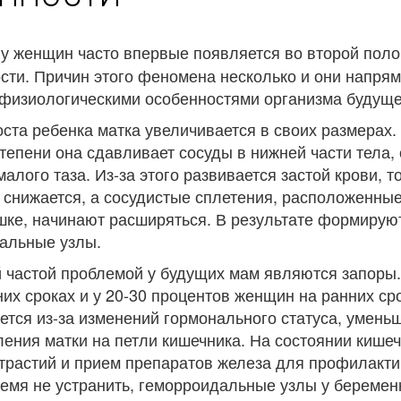
у женщин часто впервые появляется во второй пол
сти. Причин этого феномена несколько и они напря
 физиологическими особенностями организма будущ
ста ребенка матка увеличивается в своих размерах. 
тепени она сдавливает сосуды в нижней части тела,
малого таза. Из-за этого развивается застой крови, т
 снижается, а сосудистые сплетения, расположенные
шке, начинают расширяться. В результате формирую
альные узлы.
 частой проблемой у будущих мам являются запоры
их сроках и у 20-30 процентов женщин на ранних ср
ется из-за изменений гормонального статуса, умень
ения матки на петли кишечника. На состоянии кише
трастий и прием препаратов железа для профилакти
емя не устранить, геморроидальные узлы у беремен