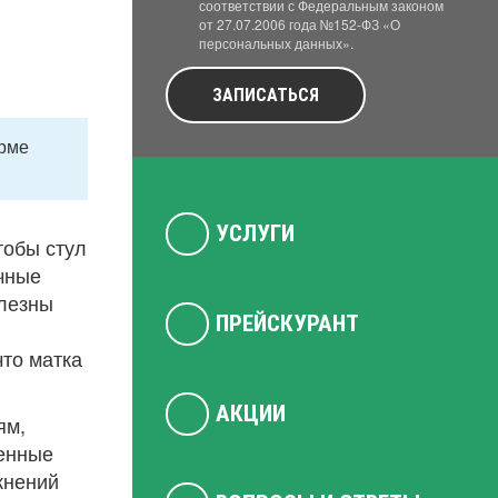
соответствии с Федеральным законом
от 27.07.2006 года №152-ФЗ «О
персональных данных».
ЗАПИСАТЬСЯ
орме
УСЛУГИ
тобы стул
чные
олезны
ПРЕЙСКУРАНТ
что матка
АКЦИИ
ям,
шенные
жнений