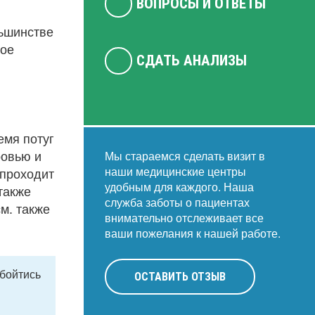
ВОПРОСЫ И ОТВЕТЫ
льшинстве
кое
СДАТЬ АНАЛИЗЫ
емя потуг
ровью и
Мы стараемся сделать визит в
наши медицинские центры
 проходит
удобным для каждого. Наша
также
служба заботы о пациентах
м. также
внимательно отслеживает все
ваши пожелания к нашей работе.
обойтись
ОСТАВИТЬ ОТЗЫВ