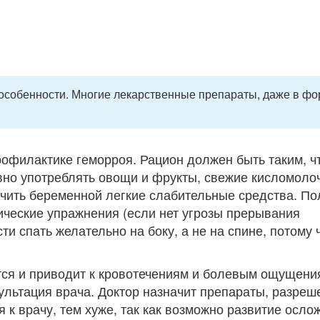
особенности. Многие лекарственные препараты, даже в ф
офилактике геморроя. Рацион должен быть таким, ч
вно употреблять овощи и фрукты, свежие кисломоло
ачить беременной легкие слабительные средства. П
ические упражнения (если нет угрозы прерывания
и спать желательно на боку, а не на спине, потому 
ется и приводит к кровотечениям и болевым ощущени
льтация врача. Доктор назначит препараты, разре
к врачу, тем хуже, так как возможно развитие осло