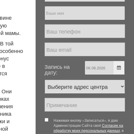
овине
мую
ей мамы.
В той
 особенно
онус
 в
Запись на
дату:
тся
. Они
оках
шения
чника
ки и
Нажимая кнопку «Записаться», я даю
Администрации Сайта своё
Согласие на
ной
обработку моих персональных данных
, в