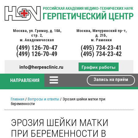
Москва,
ул. Гримау,
д. 10А,
Москва,
Мичуринский пр-т,
стр. 2,
д. 21Б,
м. Академическая
м. Раменки
(499)
126-70-47
(495)
734-23-41
(499)
126-70-49
(495)
734-23-42
info@herpesclinic.ru
График работы
Запись на приём
НАПРАВЛЕНИЯ
Главная
/
Вопросы и ответы
/ Эрозия шейки матки при
беременности
ЭРОЗИЯ ШЕЙКИ МАТКИ
ПРИ БЕРЕМЕННОСТИ В