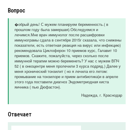
Вопрос
�обрый день! С мужем планируем беременность.( в
прошлом году была замершая).Обследуемся и
лечимся.Мне врач иммунолог после расшифровки
иммунограмы сдала в сентябре 2015г сказала, что снижены
показатели, есть ответная реакция на вирус или инфекцию)
рекомендовала Циклоферон 10 приемов курс, Галавит 10
приемов. Скажите, пожалуйста, через сколько после
иммунной терапии можно беременеть? У нас с мужем ВПЧ
52 ( в онкоцентре меня пролечили 3 курса подряд.) Далее у
меня хронический тонзилит ( но я лечила его летом:
промывание на тонзилоре и прием антибиотика)и в апреле
этого года поставили диагноз Эндометриодная киста
яичника ( пью Дюфастон).
Надежда
, г. Краснодар
Отвечает