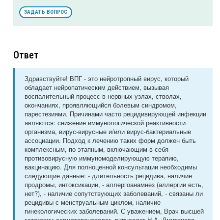
ЗАДАТЬ ВОПРОС
Ответ
Здравствуйте! ВПГ - это нейротропный вирус, который
обладает нейропатическим действием, вызывая
воспалительный процесс в нервных узлах, стволах,
окончаниях, проявляющийся болевым синдромом,
парестезиями. Причинами часто рецидивирующей инфекции
являются: снижение иммунологической реактивности
организма, вирус-вирусные и/или вирус-бактериальные
ассоциации. Подход к лечению таких форм должен быть
комплексным, по этапным, включающим в себя
противовирусную иммуномоделирующую терапию,
вакцинацию. Для полноценной консультации необходимы
следующие данные: - длительность рецидива, наличие
продромы, интоксикации, - аллергоанамнез (аллергии есть,
нет?), - наличие сопутствующих заболеваний, - связаны ли
рецидивы с менструальным циклом, наличие
гинекологических заболеваний. С уважением, Врач высшей
категории дерматовенеролог, вирусолог Н.А. Дмитриева.