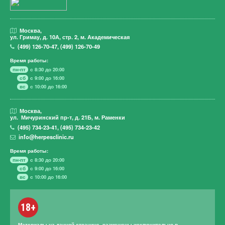
Москва,
ул. Гримау,
д. 10А, стр. 2, м. Академическая
(499)
126-70-47
,
(499)
126-70-49
Время работы:
пн-пт
с 8:30 до 20:00
сб
с 9:00 до 16:00
вс
с 10:00 до 16:00
Москва,
ул. Мичуринский пр-т,
д. 21Б, м. Раменки
(495)
734-23-41
,
(495)
734-23-42
info@herpesclinic.ru
Время работы:
пн-пт
с 8:30 до 20:00
сб
с 9:00 до 16:00
вс
с 10:00 до 16:00
18+
Материалы на данной странице, размещены исключительно в