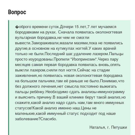
Вопрос
�оброго времени суток.Дочери 15 лет,7 лет мучаемся
бородавками на руках. Сначала появилась околоногтевая
вульгарная бородавка,ни чем не смогли
вывести.Замораживали,мазали мазями,пока не появились
другие,в основном на кутикулах ногтей.У каких врачей
только не были.Последний шаг,удаление лазером.Пальцы
просто изуродованы.Пропили "Изопринозин".Через пару
месяцев самая первая бородавка появилась вновь,опять
выжгли лазером,сняли пол ногтя.Сейчас на стадии
заживления,но появилась новая околоногтевая бородавка
на большом пальчике,там её раньше не было.Понимаю,что
без должного лечения,нет смысла постоянно выжигать
пальцы ребёнку.Необходимо сдать анализы-иммунограмму
и выяснить причину.В вашей клинике берут такой анализ,но
скажите,какой анализ надо сдать нам,там много иммунных
статусов!Какой анализ именно наш.Цены не
маленькие,какой иммунный статус подходит под наше
заболевание?Спасибо.
Наталья
, г. Петушки