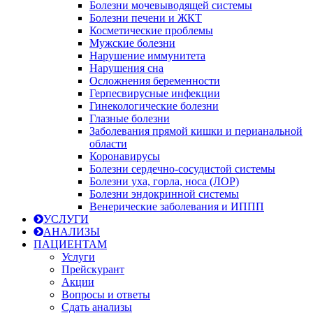
Болезни мочевыводящей системы
Болезни печени и ЖКТ
Косметические проблемы
Мужские болезни
Нарушение иммунитета
Нарушения сна
Осложнения беременности
Герпесвирусные инфекции
Гинекологические болезни
Глазные болезни
Заболевания прямой кишки и перианальной
области
Коронавирусы
Болезни сердечно-сосудистой системы
Болезни уха, горла, носа (ЛОР)
Болезни эндокринной системы
Венерические заболевания и ИППП
УСЛУГИ
АНАЛИЗЫ
ПАЦИЕНТАМ
Услуги
Прейскурант
Акции
Вопросы и ответы
Сдать анализы