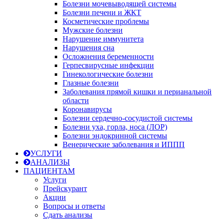
Болезни мочевыводящей системы
Болезни печени и ЖКТ
Косметические проблемы
Мужские болезни
Нарушение иммунитета
Нарушения сна
Осложнения беременности
Герпесвирусные инфекции
Гинекологические болезни
Глазные болезни
Заболевания прямой кишки и перианальной
области
Коронавирусы
Болезни сердечно-сосудистой системы
Болезни уха, горла, носа (ЛОР)
Болезни эндокринной системы
Венерические заболевания и ИППП
УСЛУГИ
АНАЛИЗЫ
ПАЦИЕНТАМ
Услуги
Прейскурант
Акции
Вопросы и ответы
Сдать анализы