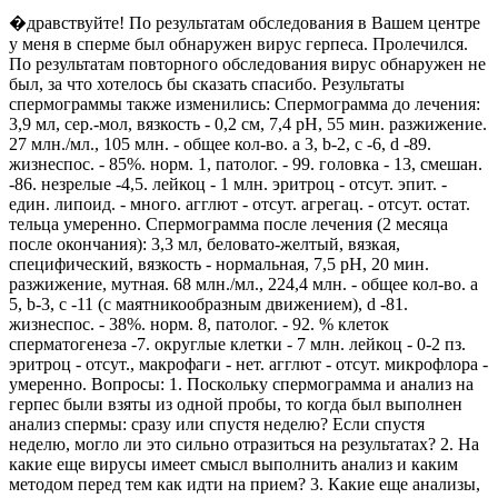
�дравствуйте! По результатам обследования в Вашем центре
у меня в сперме был обнаружен вирус герпеса. Пролечился.
По результатам повторного обследования вирус обнаружен не
был, за что хотелось бы сказать спасибо. Результаты
спермограммы также изменились: Спермограмма до лечения:
3,9 мл, сер.-мол, вязкость - 0,2 см, 7,4 рН, 55 мин. разжижение.
27 млн./мл., 105 млн. - общее кол-во. а 3, b-2, c -6, d -89.
жизнеспос. - 85%. норм. 1, патолог. - 99. головка - 13, смешан.
-86. незрелые -4,5. лейкоц - 1 млн. эритроц - отсут. эпит. -
един. липоид. - много. агглют - отсут. агрегац. - отсут. остат.
тельца умеренно. Спермограмма после лечения (2 месяца
после окончания): 3,3 мл, беловато-желтый, вязкая,
специфический, вязкость - нормальная, 7,5 рН, 20 мин.
разжижение, мутная. 68 млн./мл., 224,4 млн. - общее кол-во. а
5, b-3, c -11 (с маятникообразным движением), d -81.
жизнеспос. - 38%. норм. 8, патолог. - 92. % клеток
сперматогенеза -7. округлые клетки - 7 млн. лейкоц - 0-2 пз.
эритроц - отсут., макрофаги - нет. агглют - отсут. микрофлора -
умеренно. Вопросы: 1. Поскольку спермограмма и анализ на
герпес были взяты из одной пробы, то когда был выполнен
анализ спермы: сразу или спустя неделю? Если спустя
неделю, могло ли это сильно отразиться на результатах? 2. На
какие еще вирусы имеет смысл выполнить анализ и каким
методом перед тем как идти на прием? 3. Какие еще анализы,