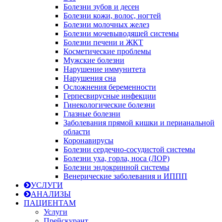
Болезни зубов и десен
Болезни кожи, волос, ногтей
Болезни молочных желез
Болезни мочевыводящей системы
Болезни печени и ЖКТ
Косметические проблемы
Мужские болезни
Нарушение иммунитета
Нарушения сна
Осложнения беременности
Герпесвирусные инфекции
Гинекологические болезни
Глазные болезни
Заболевания прямой кишки и перианальной
области
Коронавирусы
Болезни сердечно-сосудистой системы
Болезни уха, горла, носа (ЛОР)
Болезни эндокринной системы
Венерические заболевания и ИППП
УСЛУГИ
АНАЛИЗЫ
ПАЦИЕНТАМ
Услуги
Прейскурант