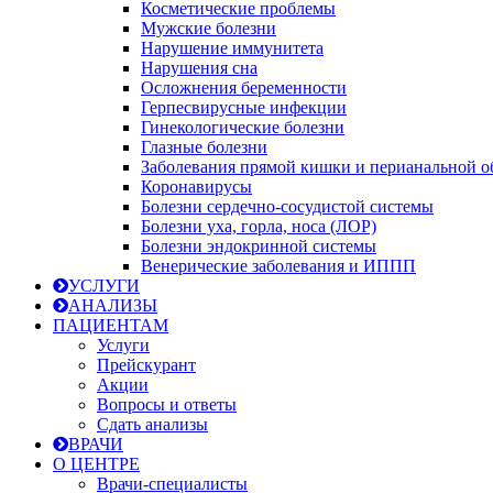
Косметические проблемы
Мужские болезни
Нарушение иммунитета
Нарушения сна
Осложнения беременности
Герпесвирусные инфекции
Гинекологические болезни
Глазные болезни
Заболевания прямой кишки и перианальной о
Коронавирусы
Болезни сердечно-сосудистой системы
Болезни уха, горла, носа (ЛОР)
Болезни эндокринной системы
Венерические заболевания и ИППП
УСЛУГИ
АНАЛИЗЫ
ПАЦИЕНТАМ
Услуги
Прейскурант
Акции
Вопросы и ответы
Сдать анализы
ВРАЧИ
О ЦЕНТРЕ
Врачи-специалисты