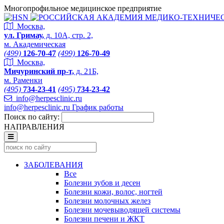
Многопрофильное медицинское предприятие
Москва,
ул. Гримау,
д. 10А, стр. 2,
м. Академическая
(499)
126-70-47
(499)
126-70-49
Москва,
Мичуринский пр-т,
д. 21Б,
м. Раменки
(495)
734-23-41
(495)
734-23-42
info@herpesclinic.ru
info@herpesclinic.ru
График работы
Поиск по сайту:
НАПРАВЛЕНИЯ
ЗАБОЛЕВАНИЯ
Все
Болезни зубов и десен
Болезни кожи, волос, ногтей
Болезни молочных желез
Болезни мочевыводящей системы
Болезни печени и ЖКТ