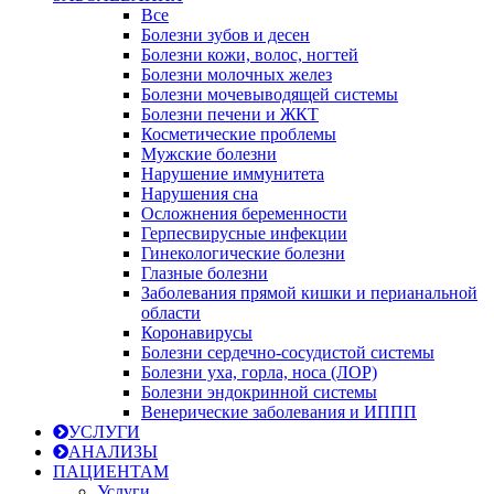
Все
Болезни зубов и десен
Болезни кожи, волос, ногтей
Болезни молочных желез
Болезни мочевыводящей системы
Болезни печени и ЖКТ
Косметические проблемы
Мужские болезни
Нарушение иммунитета
Нарушения сна
Осложнения беременности
Герпесвирусные инфекции
Гинекологические болезни
Глазные болезни
Заболевания прямой кишки и перианальной
области
Коронавирусы
Болезни сердечно-сосудистой системы
Болезни уха, горла, носа (ЛОР)
Болезни эндокринной системы
Венерические заболевания и ИППП
УСЛУГИ
АНАЛИЗЫ
ПАЦИЕНТАМ
Услуги