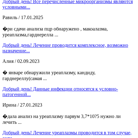
Добрый день! Все перечисленные микроорганизмы являются
условными...
Равиль
/ 17.01.2025
�ри сдачи анализа пцр обнаружено , макоалазма,
уреаплазма,гарднерелла ...
Добрый день! Лечение проводится комплексное, возможно
назначение...
Алия
/ 02.09.2023
� январе обнаружили уреаплазму, кандиду,
гарднереллу(самая ...
Добрый день! Данные инфекции относятся к условно-
патогенной...
Ирина
/ 27.01.2023
�дала анализ на уреаплазму парвум 3,7*10?5 нужно ли
лечить ...
Добрый день! Лечение уреаплазмы проводится в том случае,