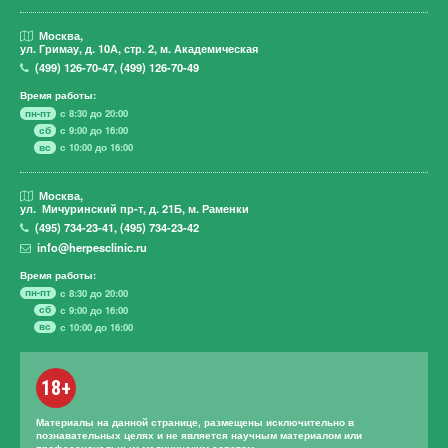
Москва,
ул. Гримау,
д. 10А, стр. 2, м. Академическая
(499)
126-70-47
,
(499)
126-70-49
Время работы:
пн-пт
с 8:30 до 20:00
сб
с 9:00 до 16:00
вс
с 10:00 до 16:00
Москва,
ул. Мичуринский пр-т,
д. 21Б, м. Раменки
(495)
734-23-41
,
(495)
734-23-42
info@herpesclinic.ru
Время работы:
пн-пт
с 8:30 до 20:00
сб
с 9:00 до 16:00
вс
с 10:00 до 16:00
18+
Материалы на данной странице, размещены исключительно в
познавательных целях и не является научным материалом или
профессиональным медицинским советом.