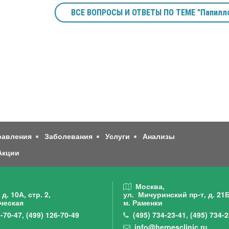
ВСЕ ВОПРОСЫ И ОТВЕТЫ ПО ТЕМЕ "Папилл
равления
Заболевания
Услуги
Анализы
Акции
,
Москва,
д. 10А, стр. 2,
ул. Мичуринский пр-т,
д. 21Б
ческая
м. Раменки
-70-47
,
(499)
126-70-49
(495)
734-23-41
,
(495)
734-2
info@herpesclinic.ru