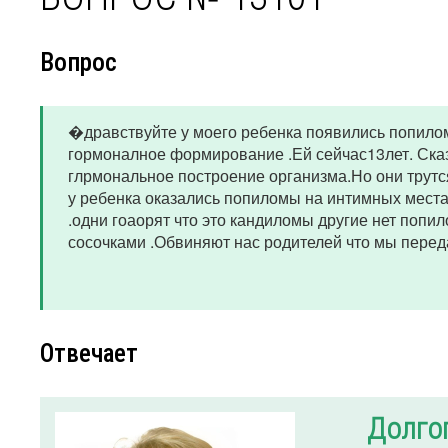
Вопрос
�дравствуйте у моего ребенка появились попилом
гормоналное формирование .Ей сейчас13лет. Сказ
глрмональное построение организма.Но они трутся
у ребенка оказались попиломы на интимных места
.одни гоаорят что это кандиломы другие нет попи
сосочками .Обвиняют нас родителей что мы передал
Отвечает
Долго