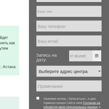
йдет
нять как
путем
Запись на
дату:
 г. Астана
Нажимая кнопку «Записаться», я даю
Администрации Сайта своё
Согласие на
обработку моих персональных данных
, в