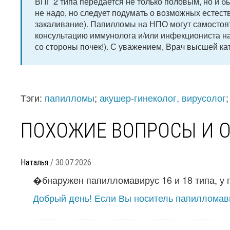
ВПГ 2 типа передается не только половым, но и б
не надо, но следует подумать о возможных естес
закаливание). Папилломы на НПО могут самостоят
консультацию иммунолога и/или инфекциониста на
со стороны почек!). С уважением, Врач высшей ка
Тэги:
папилломы
;
акушер-гинеколог, вирусолог
ПОХОЖИЕ ВОПРОСЫ И 
Наталья
/ 30.07.2026
�бнаружен папилломавирус 16 и 18 типа, у п
Добрый день! Если Вы носитель папилломави