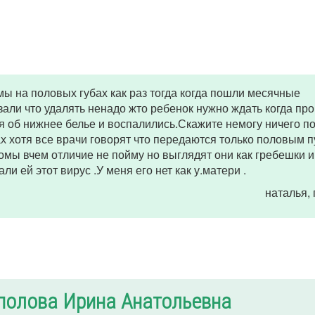
ы на половых губах как раз тогда когда пошли месячные
али что удалять ненадо жто ребенок нужно ждать когда про
 об нижнее белье и воспалились.Скажите немогу ничего по
х хотя все врачи говорят что передаются только половым 
ломы вчем отличие не пойму но выглядят они как гребешки и
и ей этот вирус .У меня его нет как у.матери .
наталья
,
полова Ирина Анатольевна