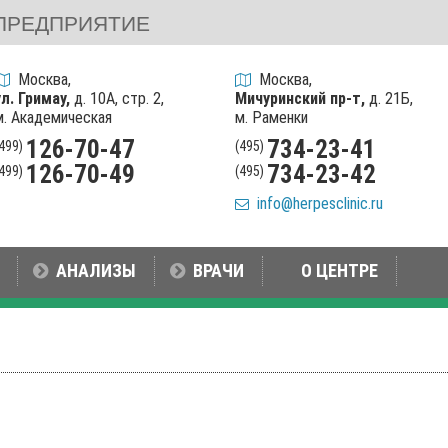
ПРЕДПРИЯТИЕ
Москва,
Москва,
ул. Гримау,
д. 10А, стр. 2,
Мичуринский пр-т,
д. 21Б,
м. Академическая
м. Раменки
126-70-47
734-23-41
(499)
(495)
126-70-49
734-23-42
(499)
(495)
info@herpesclinic.ru
АНАЛИЗЫ
ВРАЧИ
О ЦЕНТРЕ