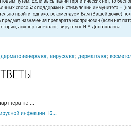
ытовым путем. Если высыпаний герпетических нет, то беспо
твенных способах поддержки и стимуляции иммунитета – (н
ельно пройти, однако, рекомендуем Вам (Вашей дочке) по
 предмет назначения препарата изопринозин (если нет пат
тегории, акушер-гинеколог, вирусолог И.А.Долгополова.
;
дерматовенеролог, вирусолог
;
дерматолог
;
космето
ОТВЕТЫ
артнера не ...
русной инфекции 16...