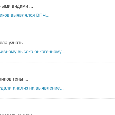
ыми видами ...
ников выявлялся ВПЧ...
а узнать ...
сивному высоко онкогенному...
ипов гены ...
дали анализ на выявление...