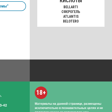
КИСЛОТЫ
омы"
BELLARTI
СФЕРОГЕЛЬ
ATLANTIS
BELOTERO
18+
,
Материалы на данной странице, размещены
3-42
исключительно в познавательных целях и не