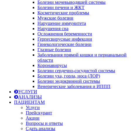
Болезни мочевыводящей системы
Болезни печени и ЖКТ
Косметические проблемы
Мужские болезни
Нарушение иммунитета
Нарушения сна
Осложнения беременности
Герпесвирусные инфекции
Гинекологические болезни
Глазные болезни
Заболевания прямой кишки и перианальной
области
Коронавирусы
Болезни сердечно-сосудистой системы
Болезни уха, горла, носа (ЛОР)
Болезни эндокринной системы
Венерические заболевания и ИППП
УСЛУГИ
АНАЛИЗЫ
ПАЦИЕНТАМ
Услуги
Прейскурант
Акции
Вопросы и ответы
Сдать анализы