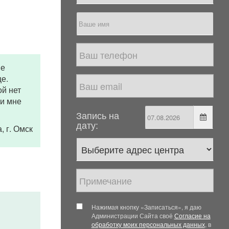
не
е.
ой нет
ли мне
Запись на
дату:
а
, г. Омск
Нажимая кнопку «Записаться», я даю
Администрации Сайта своё
Согласие на
обработку моих персональных данных
, в