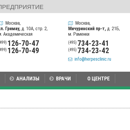
ПРЕДПРИЯТИЕ
Москва,
Москва,
ул. Гримау,
д. 10А, стр. 2,
Мичуринский пр-т,
д. 21Б,
м. Академическая
м. Раменки
126-70-47
734-23-41
(499)
(495)
126-70-49
734-23-42
(499)
(495)
info@herpesclinic.ru
АНАЛИЗЫ
ВРАЧИ
О ЦЕНТРЕ