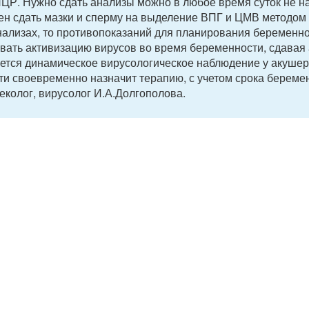
ПЦР. Нужно сдать анализы можно в любое время суток не н
ен сдать мазки и сперму на выделение ВПГ и ЦМВ методо
ализах, то противопоказаний для планирования беременно
ивать активизацию вирусов во время беременности, сдавая
ется динамическое вирусологическое наблюдение у акушер
ти своевременно назначит терапию, с учетом срока береме
еколог, вирусолог И.А.Долгополова.