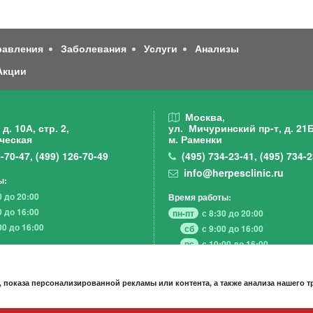
равления
Заболевания
Услуги
Анализы
Акции
,
Москва,
д. 10А, стр. 2,
ул. Мичуринский пр-т,
д. 21Б
ческая
м. Раменки
-70-47
,
(499)
126-70-49
(495)
734-23-41
,
(495)
734-2
info@herpesclinic.ru
ы:
0 до 20:00
Время работы:
0 до 16:00
пн-пт
с 8:30 до 20:00
00 до 16:00
сб
с 9:00 до 16:00
вс
с 10:00 до 16:00
 показа персонализированной рекламы или контента, а также анализа нашего 
А К Ц И И