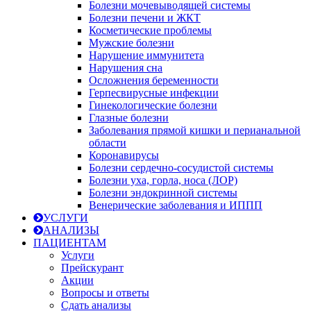
Болезни мочевыводящей системы
Болезни печени и ЖКТ
Косметические проблемы
Мужские болезни
Нарушение иммунитета
Нарушения сна
Осложнения беременности
Герпесвирусные инфекции
Гинекологические болезни
Глазные болезни
Заболевания прямой кишки и перианальной
области
Коронавирусы
Болезни сердечно-сосудистой системы
Болезни уха, горла, носа (ЛОР)
Болезни эндокринной системы
Венерические заболевания и ИППП
УСЛУГИ
АНАЛИЗЫ
ПАЦИЕНТАМ
Услуги
Прейскурант
Акции
Вопросы и ответы
Сдать анализы