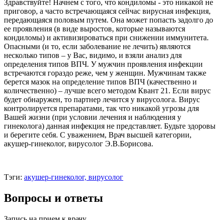
Здравствуйте! Начнем с того, что кондиломы - это никакой не
приговор, а часто встречающаяся сейчас вирусная инфекция,
передающаяся половым путем. Она может попасть задолго до
ее проявления (в виде выростов, которые называются
кондиломы) и активизироваться при снижении иммунитета.
Опасными (и то, если заболевание не лечить) являются
несколько типов – у Вас, видимо, и взяли анализ для
определения типов ВПЧ. У мужчин проявления инфекции
встречаются гораздо реже, чем у женщин. Мужчинам также
берется мазок на определение типов ВПЧ (качественно и
количественно) – лучше всего методом Квант 21. Если вирус
будет обнаружен, то партнер лечится у вирусолога. Вирус
контролируется препаратами, так что никакой угрозы для
Вашей жизни (при условии лечения и наблюдения у
гинеколога) данная инфекция не представляет. Будьте здоровы
и берегите себя. С уважением, Врач высшей категории,
акушер-гинеколог, вирусолог Э.В.Борисова.
Тэги:
акушер-гинеколог, вирусолог
Вопросы и ответы
Запись на прием к врачу