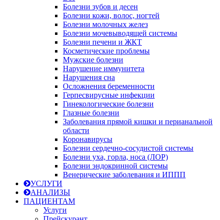
Болезни зубов и десен
Болезни кожи, волос, ногтей
Болезни молочных желез
Болезни мочевыводящей системы
Болезни печени и ЖКТ
Косметические проблемы
Мужские болезни
Нарушение иммунитета
Нарушения сна
Осложнения беременности
Герпесвирусные инфекции
Гинекологические болезни
Глазные болезни
Заболевания прямой кишки и перианальной
области
Коронавирусы
Болезни сердечно-сосудистой системы
Болезни уха, горла, носа (ЛОР)
Болезни эндокринной системы
Венерические заболевания и ИППП
УСЛУГИ
АНАЛИЗЫ
ПАЦИЕНТАМ
Услуги
Прейскурант