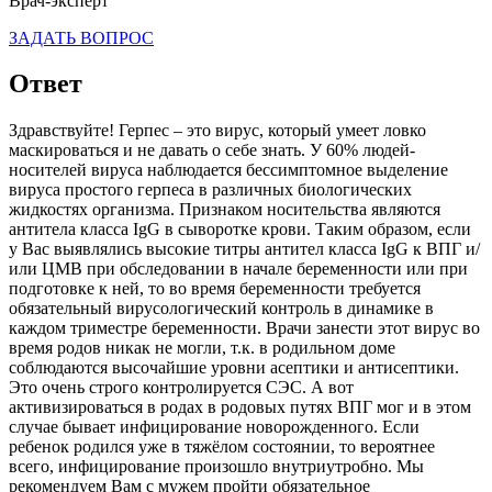
Врач-эксперт
ЗАДАТЬ ВОПРОС
Ответ
Здравствуйте! Герпес – это вирус, который умеет ловко
маскироваться и не давать о себе знать. У 60% людей-
носителей вируса наблюдается бессимптомное выделение
вируса простого герпеса в различных биологических
жидкостях организма. Признаком носительства являются
антитела класса IgG в сыворотке крови. Таким образом, если
у Вас выявлялись высокие титры антител класса IgG к ВПГ и/
или ЦМВ при обследовании в начале беременности или при
подготовке к ней, то во время беременности требуется
обязательный вирусологический контроль в динамике в
каждом триместре беременности. Врачи занести этот вирус во
время родов никак не могли, т.к. в родильном доме
соблюдаются высочайшие уровни асептики и антисептики.
Это очень строго контролируется СЭС. А вот
активизироваться в родах в родовых путях ВПГ мог и в этом
случае бывает инфицирование новорожденного. Если
ребенок родился уже в тяжёлом состоянии, то вероятнее
всего, инфицирование произошло внутриутробно. Мы
рекомендуем Вам с мужем пройти обязательное