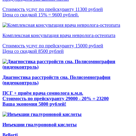
Стоимость услуг по прейскуранту 11300 рублей
Цена со скидкой 15% = 9600 рублей.
Комплексная консультация врача невролога-остеопата
Стоимость услуг по прейскуранту 15000 рублей
Цена со скидкой 8500 рублей
Диагностика расстройств сна. Полисомнография
(видеоконтроль)
ПСГ + приём врача сомнолога к.м.н.
Стоимость по прейскуранту 29000 - 20% = 23200
Ваша экономия 5800 рублей!
Инъекции гиалуроновой кислоты
Bellarti