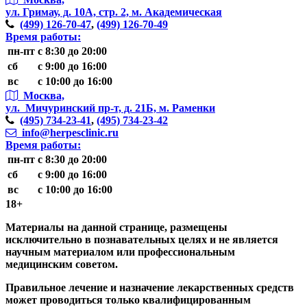
ул. Гримау,
д. 10А, стр. 2, м. Академическая
(499)
126-70-47
,
(499)
126-70-49
Время работы:
пн-пт
с 8:30 до 20:00
сб
с 9:00 до 16:00
вс
с 10:00 до 16:00
Москва,
ул. Мичуринский пр-т,
д. 21Б, м. Раменки
(495)
734-23-41
,
(495)
734-23-42
info@herpesclinic.ru
Время работы:
пн-пт
с 8:30 до 20:00
сб
с 9:00 до 16:00
вс
с 10:00 до 16:00
18+
Материалы на данной странице, размещены
исключительно в познавательных целях и не является
научным материалом или профессиональным
медицинским советом.
Правильное лечение и назначение лекарственных средств
может проводиться только квалифицированным